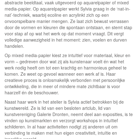
abstracte beeldtaal, vaak uitgevoerd op aquarelpapier of mixed
media-papier. Op aquarelpapier werkt Sylvia graag in de ‘nat-in-
nat’-techniek, waarbij ecoline en acrylinkt zich op een
onvoorspelbare manier mengen. Ze laat zich bewust verrassen
door de vormen en kleuren die spontaan ontstaan, en stemt stap
voor stap af op wat het werk op dat moment vraagt. Dit vergt
volledige aanwezigheid in het moment: zien, voelen en durven
handelen.
Op mixed media-papier kiest ze intuïtief voor materiaal, kleur en
vorm – gedreven door wat zij als kunstenaar voelt én wat het
werk nodig heeft om tot een krachtig en harmonieus geheel te
komen. Ze weet op gevoel wanneer een werk af is. Haar
creatieve proces is onlosmakelijk verbonden met persoonlijke
ontwikkeling, die in meer of mindere mate zichtbaar is voor
haarzelf én de beschouwer.
Naast haar werk in het atelier is Sylvia actief betrokken bij de
kunstwereld. Ze is lid van een besloten artclub, lid van
kunstvereniging Galerie Dronten, neemt deel aan exposities, is te
vinden op kunstmarkten en verzorgt workshops in intuïtief
schilderen. In al haar activiteiten nodigt zij anderen uit om
verbinding te maken met hun eigen creativiteit, intuïtie en